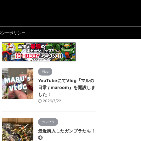
バシーポリシー
Vlog
YouTubeにてVlog『マルの
日常 / maroom』を開設しま
した！
2026/7/22
ガンプラ
最近購入したガンプラたち！
㉑