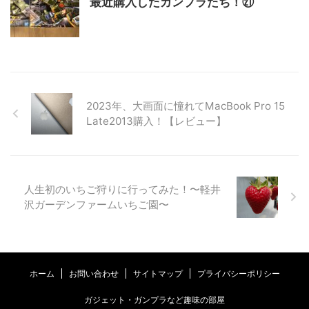
最近購入したガンプラたち！㉑
2023年、大画面に憧れてMacBook Pro 15
Late2013購入！【レビュー】
人生初のいちご狩りに行ってみた！〜軽井
沢ガーデンファームいちご園〜
ホーム
お問い合わせ
サイトマップ
プライバシーポリシー
ガジェット・ガンプラなど趣味の部屋