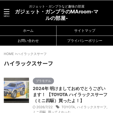
ガジェット・ガンプラなど趣味の部屋
ガジェット・ガンプラのMAroom-マ
ルの部屋-
ホーム
サイトマップ
お問い合わせ
プライバシーポリシー
HOME
>
ハイラックスサーフ
ハイラックスサーフ
プラモデル
2024年 明けましておめでとうござい
ます！ 【TOYOTA ハイラックスサーフ
（ミニ四駆）買ったよ！】
2026/7/22
TOYOTA
,
ハイラックスサーフ
,
ミニ四駆
,
買ってよかった